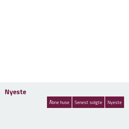
Nyeste
Åbne huse
Senest solgte
Nyeste