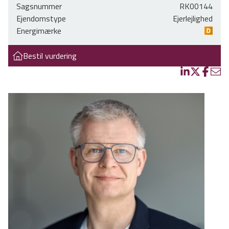
Sagsnummer
RK00144
Opgangen fremstår præsentabel og du bydes velkommen i
Ejendomstype
Ejerlejlighed
rummelig fordelingsentre med indbygget garderobeskab. To
Energimærke
klassiske stuer en suite med højt til loftet og flotte,
gennemgående originale plankegulve. Her er store
Bestil vurdering
vinduespartier, der sikrer et perfekt lysindfald. Rummeligt
soveværelse med skabsvæg. Lækkert, stort, vinduesbelyst
badeværelse med hvide klinker, bruseniche samt
vaskemaskine og tørretumbler. Flot køkken. Lejligheden
fremtræder overalt i særdeles velholdt stand, og lige til at
flytte ind i. Der medfølger brugsret til loftsrum.