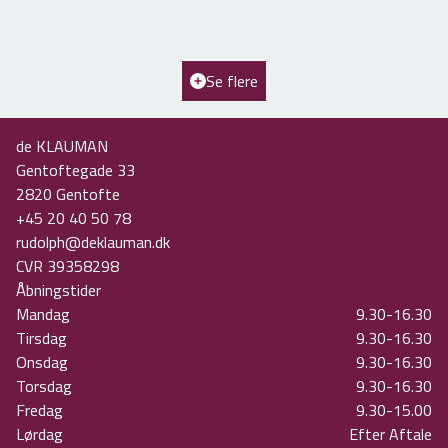
2
Boligareal
234
m
2
Grundareal
608
m
Ejendomstype
Villa
Se flere
22.850.000 kr.
de KLAUMAN
Gentoftegade 33
2820
Gentofte
+45 20 40 50 78
rudolph@deklauman.dk
CVR
39358298
Åbningstider
Mandag
9.30-16.30
Tirsdag
9.30-16.30
Onsdag
9.30-16.30
Torsdag
9.30-16.30
Fredag
9.30-15.00
Lørdag
Efter Aftale